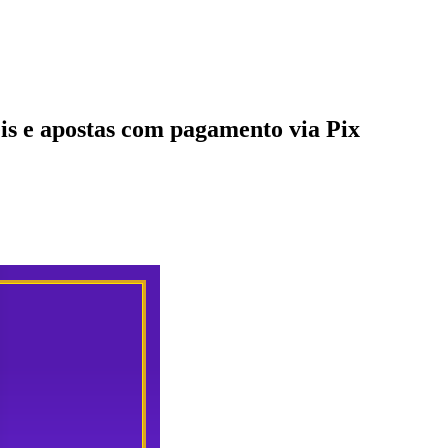
is e apostas com pagamento via Pix